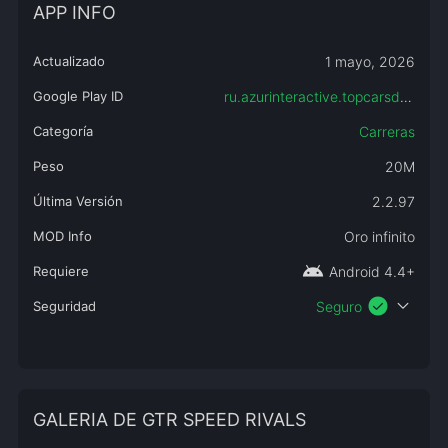
APP INFO
Actualizado
1 mayo, 2026
Google Play ID
ru.azurinteractive.topcarsdriftracing
Categoría
Carreras
Peso
20M
Última Versión
2.2.97
MOD Info
Oro infinito
android
Requiere
Android 4.4+
check_circle
expand_more
Seguridad
Seguro
GALERIA DE GTR SPEED RIVALS