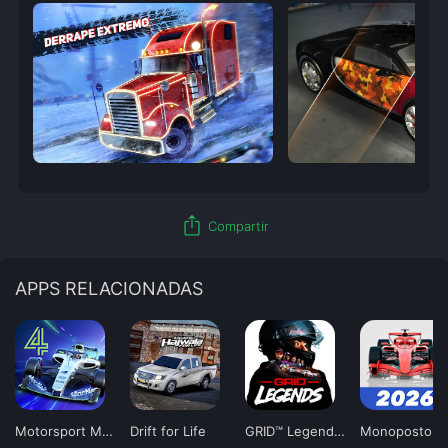
ios_share
Compartir
APPS RELACIONADAS
Motorsport Manager 4
Drift for Life
GRID™ Legends: Deluxe Edition
Monoposto