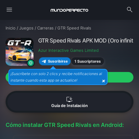
menu
search
Inicio
/
Juegos
/
Carreras
/
GTR Speed Rivals
GTR Speed Rivals APK MOD (Oro infinito)
Azur Interactive Games Limited
1 Suscriptores
Suscribirse
¡Suscríbete con solo 2 clics y recibe notificaciones al
download
Descargar APK (20M)
×
instante cuando esta app se actualice!
install_desktop
Guía de Instalación
Cómo instalar GTR Speed Rivals en Android: