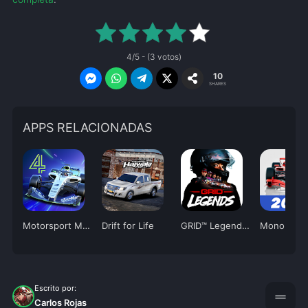
4/5 - (3 votos)
10
SHARES
APPS RELACIONADAS
Motorsport Manager 4
Drift for Life
GRID™ Legends: Deluxe Edition
Monopost
Escrito por:
drag_handle
Carlos Rojas